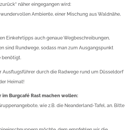
 zurück“ näher eingegangen wird:
 wundervollen Ambiente, einer Mischung aus Waldnähe,
neben Einkehrtipps auch genaue Wegbeschreibungen,
uten sind Rundwege, sodass man zum Ausgangspunkt
 benötigt.
er Ausflugsführer durch die Radwege rund um Düsseldorf
der Heimat!
ur im Burgcafé Rast machen wollen:
ruppenangebote, wie z.B. die Neanderland-Tafel, an. Bitte
‘ hineinschnuppern möchte, dem empfehlen wir die