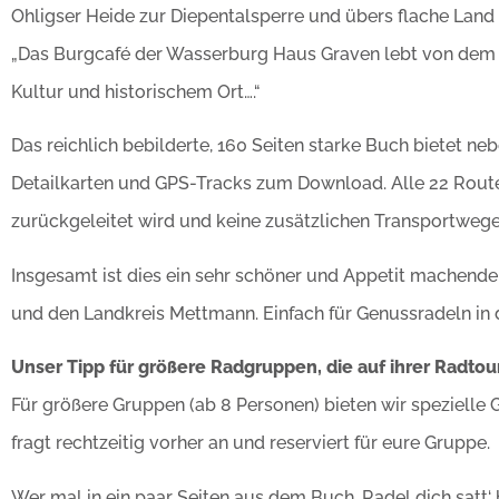
Ohligser Heide zur Diepentalsperre und übers flache Land
„Das Burgcafé der Wasserburg Haus Graven lebt von dem
Kultur und historischem Ort….“
Das reichlich bebilderte, 160 Seiten starke Buch bietet 
Detailkarten und GPS-Tracks zum Download. Alle 22 Ro
zurückgeleitet wird und keine zusätzlichen Transportwege
Insgesamt ist dies ein sehr schöner und Appetit machend
und den Landkreis Mettmann. Einfach für Genussradeln in 
Unser Tipp für größere Radgruppen, die auf ihrer Radto
Für größere Gruppen (ab 8 Personen) bieten wir spezielle G
fragt rechtzeitig vorher an und reserviert für eure Gruppe.
Wer mal in ein paar Seiten aus dem Buch ‚Radel dich satt