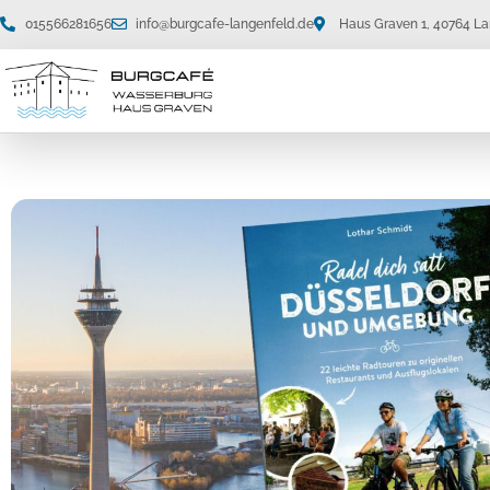
015566281656
info@burgcafe-langenfeld.de
Haus Graven 1, 40764 L